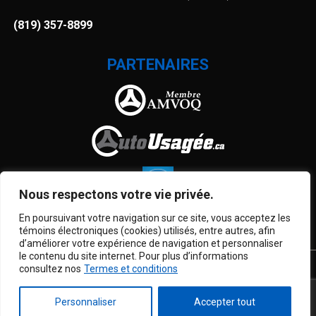
(819) 357-8899
PARTENAIRES
Nous respectons votre vie privée.
En poursuivant votre navigation sur ce site, vous acceptez les
témoins électroniques (cookies) utilisés, entre autres, afin
d’améliorer votre expérience de navigation et personnaliser
le contenu du site internet. Pour plus d’informations
consultez nos
Termes et conditions
Termes et conditions
| © Tous droits réservés 2026
Association des marchands de véhicules d'occasion du
Québec
AMVOQ ne se tient pas responsable du contenu, de la
Personnaliser
Accepter tout
publicité et des informations apparaissant sur ce site.